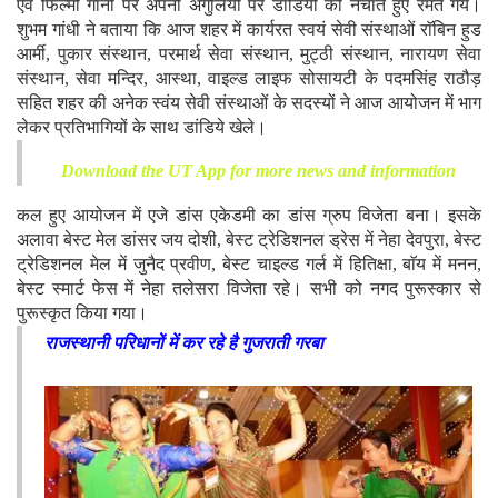
एवं फिल्मी गानों पर अपनी अंगुलियों पर डांडियों को नचाते हुए रमते गये।
शुभम गांधी ने बताया कि आज शहर में कार्यरत स्वयं सेवी संस्थाओं राॅबिन हुड
आर्मी, पुकार संस्थान, परमार्थ सेवा संस्थान, मुट्ठी संस्थान, नारायण सेवा
संस्थान, सेवा मन्दिर, आस्था, वाइल्ड लाइफ सोसायटी के पदमसिंह राठौड़
सहित शहर की अनेक स्वंय सेवी संस्थाओं के सदस्यों ने आज आयोजन में भाग
लेकर प्रतिभागियों के साथ डांडिये खेले।
Download the UT App for more news and information
कल हुए आयोजन में एजे डांस एकेडमी का डांस ग्रुप विजेता बना। इसके
अलावा बेस्ट मेल डांसर जय दोशी, बेस्ट ट्रेडिशनल ड्रेस में नेहा देवपुरा, बेस्ट
ट्रेडिशनल मेल में जुनैद प्रवीण, बेस्ट चाइल्ड गर्ल में हितिक्षा, बाॅय में मनन,
बेस्ट स्मार्ट फेस में नेहा तलेसरा विजेता रहे। सभी को नगद पुरूस्कार से
पुरूस्कृत किया गया।
राजस्थानी परिधानों में कर रहे है गुजराती गरबा