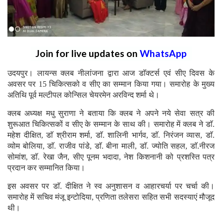
Join for live updates on
WhatsApp
उदयपुर। लायन्स क्लब नीलांजना द्वारा आज डाॅक्टर्स एवं सीए दिवस के
अवसर पर 15 चिकित्सको व सीए का सम्मान किया गया। समारोह के मुख्य
अतिथि पूर्व मल्टीपल कोन्सिल चेयरमेन अरविन्द शर्मा थे।
क्लब अध्यक्ष मधु सुराणा ने बताया कि क्लब ने अपने नये सेवा सत्र की
शुरूआत चिकित्सकों व सीए के सम्मान के साथ की। समारोह में क्लब ने डाॅ.
महेश दीक्षित, डाॅ श्रीराम शर्मा, डाॅ. शालिनी भार्गव, डाॅ. निरंजन व्यास, डाॅ.
व्योम बोलिया, डाॅ. राजीव पांडे, डाॅ. बीना माली, डाॅ. ज्योति सहल, डाॅ.नीरज
सोमांश, डाॅ. रेखा जैन, सीए पूनम भदादा, नेश किशनानी को प्रशस्ति पत्र
प्रदान कर सम्मानित किया।
इस अवसर पर डाॅ. दीक्षित ने स्व अनुशासन व आहारचर्या पर चर्चा की।
समारोह में सचिव मंजू इन्टोदिया, प्रणिता तलेसरा सहित सभी सदस्याएं मौजूद
थी।