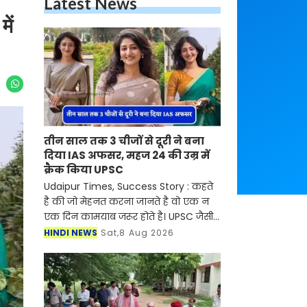
Latest News
ें
तीन साल तक 3 चीजों से दूरी ने बना
दिया IAS अफसर, महज 24 की उम्र में
क्रैक किया UPSC
Udaipur Times, Success Story : कहते
है की जो मेहनत करना जानते है वो एक न
एक दिन कामयाब जरूर होते है। UPSC जैसी
कठिन परीक्षा में सफलता हासिल करने
HINDI NEWS
Sat,8 Aug 2026
वाली IAS नेहा ब्याडवाल का नाम देश के
यंगेस्ट IAS ऑफिसर