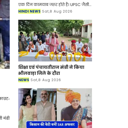
एक दिन कामयाब जरूर होते है। UPSC जैसी
कठिन परीक्षा में सफलता हासिल करने
HINDI NEWS
Sat,8 Aug 2026
वाली IAS नेहा ब्याडवाल का नाम देश के
यंगेस्ट IAS ऑफिसर
शिक्षा एवं पंचायतीराज मंत्री ने किया
भीलवाड़ा जिले के दौरा
NEWS
Sat,8 Aug 2026
्काउट-
जी मंडी