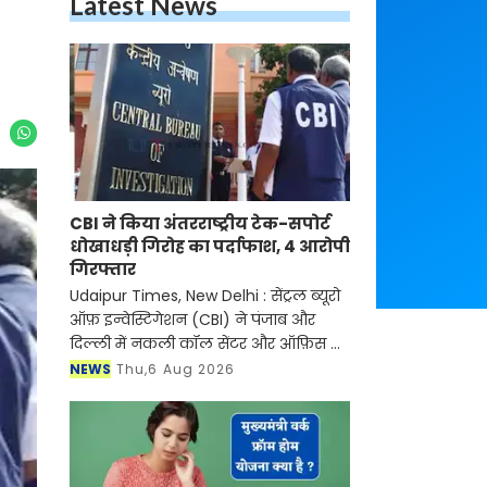
Latest News
CBI ने किया अंतरराष्ट्रीय टेक-सपोर्ट
धोखाधड़ी गिरोह का पर्दाफाश, 4 आरोपी
गिरफ्तार
Udaipur Times, New Delhi : सेंट्रल ब्यूरो
ऑफ़ इन्वेस्टिगेशन (CBI) ने पंजाब और
दिल्ली में नकली कॉल सेंटर और ऑफ़िस के
ज़रिए चल रहे एक बड़े इंटरनेशनल टेक-
NEWS
Thu,6 Aug 2026
सपोर्ट फ्रॉड और जबरन वसूली (extortion)
रैकेट का