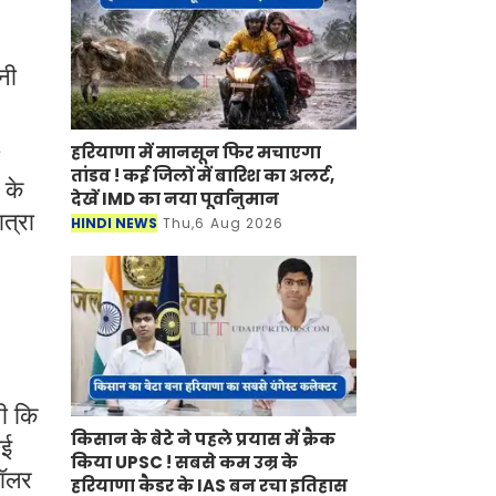
नी
हरियाणा में मानसून फिर मचाएगा
तांडव ! कई जिलों में बारिश का अलर्ट,
 के
देखें IMD का नया पूर्वानुमान
ात्रा
HINDI NEWS
Thu,6 Aug 2026
थी कि
किसान के बेटे ने पहले प्रयास में क्रैक
गई
किया UPSC ! सबसे कम उम्र के
डॉलर
हरियाणा कैडर के IAS बन रचा इतिहास