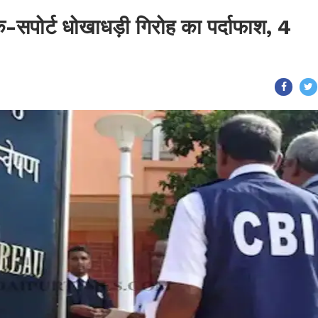
क-सपोर्ट धोखाधड़ी गिरोह का पर्दाफाश, 4