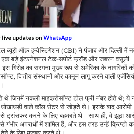
r live updates on
WhatsApp
्रल ब्यूरो ऑफ़ इन्वेस्टिगेशन (CBI) ने पंजाब और दिल्ली में
 एक बड़े इंटरनेशनल टेक-सपोर्ट फ्रॉड और जबरन वसूली
ै। इस गिरोह का सरगना मुख्य रूप से अमेरिका के नागरिकों क
्ट, वित्तीय संस्थानों और कानून लागू करने वाली एजेंसियो
थे।
ते थे जिनमें नकली माइक्रोसॉफ्ट टोल-फ्री नंबर होते थे; ये 
रहे धोखाधड़ी वाले कॉल सेंटर से जोड़ते थे। इसके बाद आरोपी
पैसे ट्रांसफर करने के लिए बहकाते थे। साथ ही, वे झूठा आ
ैसे गंभीर अपराधों में शामिल हैं, और इस तरह उन्हें क्रिप्टो-कर
ी देने के लिए मजबूर करते थे।