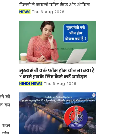
दिल्ली में नकली कॉल सेंटर और ऑफ़िस के
ज़रिए चल रहे एक बड़े इंटरनेशनल टेक-
NEWS
Thu,6 Aug 2026
सपोर्ट फ्रॉड और जबरन वसूली (extortion)
रैकेट का
मुख्यमंत्री वर्क फ्रॉम होम योजना क्या है
? जाने इसके लिए कैसे करें आवेदन
HINDI NEWS
Thu,6 Aug 2026
रने की
निक बल
र, पटल
 पांच,