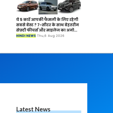
ये 5 कारें आपकी फैमली के लिए रहेगी
सबसे बेस्ट ? 7-सीटर के साथ बेहतरीन
सेफ़्टी फीचर्स और माइलेज का अनोखा
अंदाज
HINDI NEWS
Thu,6 Aug 2026
Latest News