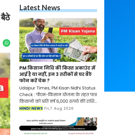
Latest News
ैठे
PM किसान निधि की किस्त अकाउंट में
आई है या नहीं, इन 3 तरीकों से घर बैठे
फोन करें चेक ?
Udaipur Times, PM Kisan Nidhi Status
Check : पीएम-किसान योजना के तहत पात्र
किसानों को प्रति वर्ष 6,000 रुपये की राशि
तीन किस्तों में दी जाती है, जो सीधे उनके
HINDI NEWS
Fri,7 Aug 2026
आधार से जुड़े बैंक खातों में भेजी जाती है