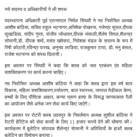
नये सदस्य व अधिकारीयों ने ली शपथ
पदस्थापना अधिकारी पूर्व प्रान्तपाल निर्मल सिंघवी ने नव निर्वाचित अध्यक्ष
आशीष बांठिया, सचिव राहुल भटनागर,अभिषेक पोखरना, गजेन्द्र सुयल,दीपक
सुखाडिय़ा, संदीप गुप्ता, संजीव जोधावत,दीपक भंसाली,शैलेष सिघ्ल,शैलन्द्र
सोमानी,डॅा. दीपक शर्मा, वसंत खमेसरा, निदेशक मंडल के सदस्य के रूप में
रिषी कोठारी,रविन्द्र पारख, अनुभव लाडिया, राजकुमार टाया, डॅा. मनु बंसल,
राजेश भटनागर को शपथ दिलायी।
इस अवसर पर सिंघवी ने कहा कि क्लब को जल प्रबंधन एंव महिला
सशक्तिकरण पर कार्य करना चाहिए।
नव निर्वाचित अध्यक्ष आशीष बांठिया ने कहा कि क्लब द्वारा इस वर्ष बाल
विकास, महिला सशक्तिकरण,पर्यावरण, बाल स्वास्थ्य, जनरल मेडीकल केम्प,
बच्चों के लिए पौष्टिक आहार, कन्या भ्रूण हत्या के विरूद्ध जागरूकता रैली
का आयोजन जैसे अनेक जन सेवा कार्य किए जाऐगें।
इस अवसर पर रोटरी क्लब उदयपुर के निवर्तमान अध्यक्ष सुशील बांठिया ने
रेाटरी हेरिटेज को सेवा कार्यो के लिए 11 हजार रूपये देने की घोषणा की।
कार्यक्रम में बुलेटिन संपादक शैलेन्द्र सेामानी ने अतिथियों के हाथों क्लब
बुलेटिन का विमोचन कराया।