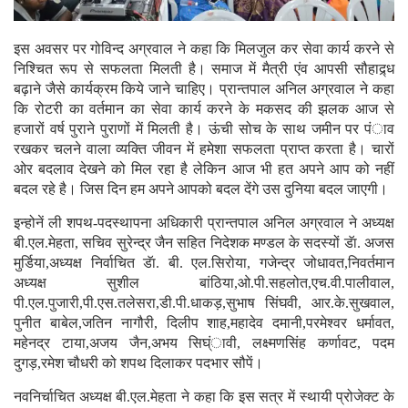
इस अवसर पर गोविन्द अग्रवाल ने कहा कि मिलजुल कर सेवा कार्य करने से
निश्चित रूप से सफलता मिलती है। समाज में मैत्री एंव आपसी सौहाद्र्ध
बढ़ाने जैसे कार्यक्रम किये जाने चाहिए। प्रान्तपाल अनिल अग्रवाल ने कहा
कि रोटरी का वर्तमान का सेवा कार्य करने के मकसद की झलक आज से
हजारों वर्ष पुराने पुराणों में मिलती है। ऊंची सोच के साथ जमीन पर पंाव
रखकर चलने वाला व्यक्ति जीवन में हमेशा सफलता प्राप्त करता है। चारों
ओर बदलाव देखने को मिल रहा है लेकिन आज भी हत अपने आप को नहीं
बदल रहे है। जिस दिन हम अपने आपको बदल देंगे उस दुनिया बदल जाएगी।
इन्होनें ली शपथ-पदस्थापना अधिकारी प्रान्तपाल अनिल अग्रवाल ने अध्यक्ष
बी.एल.मेहता, सचिव सुरेन्द्र जैन सहित निदेशक मण्डल के सदस्यों डॅा. अजस
मुर्डिया,अध्यक्ष निर्वाचित डॅा. बी. एल.सिरोया, गजेन्द्र जोधावत,निवर्तमान
अध्यक्ष सुशील बांठिया,ओ.पी.सहलोत,एच.वी.पालीवाल,
पी.एल.पुजारी,पी.एस.तलेसरा,डी.पी.धाकड़,सुभाष सिंघवी, आर.के.सुखवाल,
पुनीत बाबेल,जतिन नागौरी, दिलीप शाह,महादेव दमानी,परमेश्वर धर्मावत,
महेनद्र टाया,अजय जैन,अभय सिघ्ंावी, लक्ष्मणसिंह कर्णावट, पदम
दुगड़,रमेश चौधरी को शपथ दिलाकर पदभार सौपें।
नवनिर्चाचित अध्यक्ष बी.एल.मेहता ने कहा कि इस सत्र में स्थायी प्रोजेक्ट के