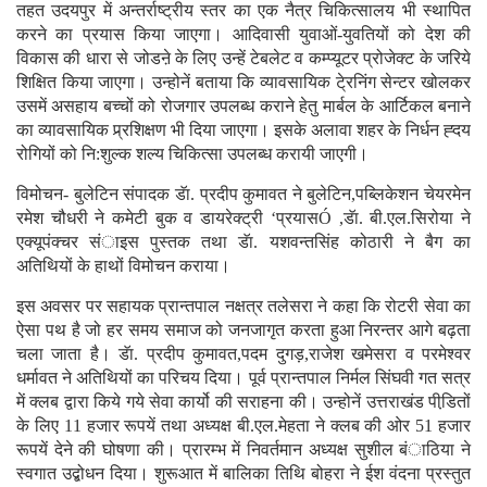
तहत उदयपुर में अन्तर्राष्ट्रीय स्तर का एक नैत्र चिकित्सालय भी स्थापित
करने का प्रयास किया जाएगा। आदिवासी युवाओं-युवतियों को देश की
विकास की धारा से जोडऩे के लिए उन्हें टेबलेट व कम्प्यूटर प्रोजेक्ट के जरिये
शिक्षित किया जाएगा। उन्होनें बताया कि व्यावसायिक टे्रनिंग सेन्टर खोलकर
उसमें असहाय बच्चों को रोजगार उपलब्ध कराने हेतु मार्बल के आर्टिकल बनाने
का व्यावसायिक प्र्रशिक्षण भी दिया जाएगा। इसके अलावा शहर के निर्धन ह्दय
रोगियों को नि:शुल्क शल्य चिकित्सा उपलब्ध करायी जाएगी।
विमोचन- बुलेटिन संपादक डॅा. प्रदीप कुमावत ने बुलेटिन,पब्लिकेशन चेयरमेन
रमेश चौधरी ने कमेटी बुक व डायरेक्ट्री ‘प्रयासÓ ,डॅा. बी.एल.सिरोया ने
एक्यूपंक्चर संाइस पुस्तक तथा डॅा. यशवन्तसिंह कोठारी ने बैग का
अतिथियों के हाथों विमोचन कराया।
इस अवसर पर सहायक प्रान्तपाल नक्षत्र तलेसरा ने कहा कि रोटरी सेवा का
ऐसा पथ है जो हर समय समाज को जनजागृत करता हुआ निरन्तर आगे बढ़ता
चला जाता है। डॅा. प्रदीप कुमावत,पदम दुगड़,राजेश खमेसरा व परमेश्वर
धर्मावत ने अतिथियों का परिचय दिया। पूर्व प्रान्तपाल निर्मल सिंघवी गत सत्र
में क्लब द्वारा किये गये सेवा कार्यो की सराहना की। उन्होनें उत्तराखंड पीडि़तों
के लिए 11 हजार रूपयें तथा अध्यक्ष बी.एल.मेहता ने क्लब की ओर 51 हजार
रूपयें देने की घोषणा की। प्रारम्भ में निवर्तमान अध्यक्ष सुशील बंाठिया ने
स्वगात उद्बोधन दिया। शुरूआत में बालिका तिथि बोहरा ने ईश वंदना प्रस्तुत