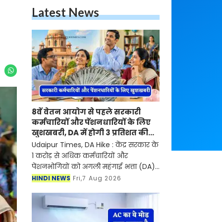
Latest News
8वें वेतन आयोग से पहले सरकारी
कर्मचारियों और पेंशनधारियों के लिए
खुशखबरी, DA में होगी 3 प्रतिशत की
बढ़ोतरी ?
Udaipur Times, DA Hike : केंद्र सरकार के
1 करोड़ से अधिक कर्मचारियों और
पेंशनभोगियों को अगली महंगाई भत्ता (DA)
में बढ़ोतरी के लिए लगभग दो महीने और
HINDI NEWS
Fri,7 Aug 2026
इंतजार करना पड़ सकता है। आमतौर पर
सरकार जुलाई में सं