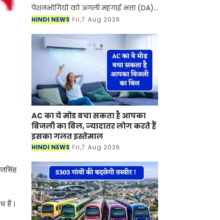
पेंशनभोगियों को अगली महंगाई भत्ता (DA)
में बढ़ोतरी के लिए लगभग दो महीने और
HINDI NEWS
Fri,7 Aug 2026
इंतजार करना पड़ सकता है। आमतौर पर
सरकार जुलाई में सं
AC का ये मोड बचा सकता है आपका
बिजली का बिल, ज्यादातर लोग करते हैं
इसका गलत इस्तेमाल
HINDI NEWS
Fri,7 Aug 2026
पतसिंह
ाध है।