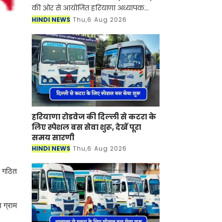
की ओर से आयोजित हरियाणा अध्यापक
पात्रता परीक्षा (एचटीईटी)-2025 का परिणाम
HINDI NEWS
Thu,6 Aug 2026
पूरी तरह तैयार हो चुका है। अब केवल
आधिकारिक घोषण
हरियाणा रोडवेज की दिल्ली से कटरा के
लिए स्पेशल बस सेवा शुरू, देखें पूरा
समय सारणी
HINDI NEWS
Thu,6 Aug 2026
ि गठित
 ग्राम