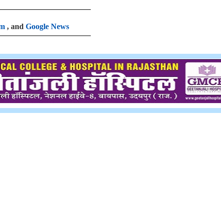
am
, and
Google News