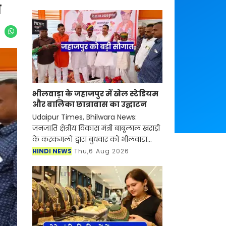
न
भीलवाड़ा के जहाजपुर में खेल स्टेडियम
और बालिका छात्रावास का उद्घाटन
Udaipur Times, Bhilwara News:
जनजाति क्षेत्रीय विकास मंत्री बाबूलाल खराड़ी
के करकमलों द्वारा बुधवार को भीलवाड़ा
जिले के जहाजपुर में विभिन्न विकास कार्यों
HINDI NEWS
Thu,6 Aug 2026
का लोकार्पण किया गया। Bhilwara News
इस अवसर पर