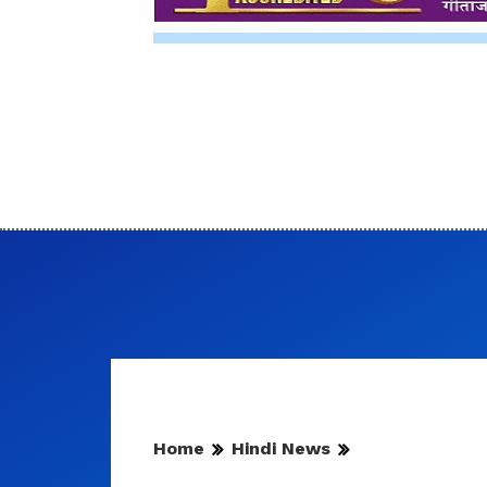
Home
Hindi News