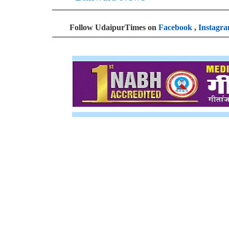
Follow UdaipurTimes on
Facebook
,
Instagr