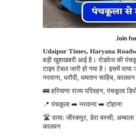
Join fo
Udaipur Times, Haryana Roadw
बड़ी खुशखबरी आई है। रोडवेज की पंचकूल
टाइम टेबल जारी हो गया है। इसमें वाया
नरवाना, धरौदी, धमतान साहिब, कालवन 
🚌 हरियाणा राज्य परिवहन, पंचकूला डिपो
📍 पंचकूला ➡️ नरवाना ➡️ टोहाना
🛣️ वाया: जीरकपुर, डेरा बस्सी, अम्बा
कालवन