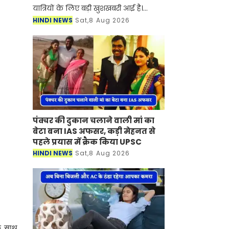
यात्रियों के लिए बड़ी खुशखबरी आई है।
रोडवेज की पंचकूला से टोहाना समेत इन
HINDI NEWS
Sat,8 Aug 2026
शहरों से होकर जाने वाली बसों का नया
टाइम टेबल जारी हो गया है।
पंक्चर की दुकान चलाने वाली मां का
बेटा बना IAS अफसर, कड़ी मेहनत से
पहले प्रयास में क्रैक किया UPSC
HINDI NEWS
Sat,8 Aug 2026
के साथ