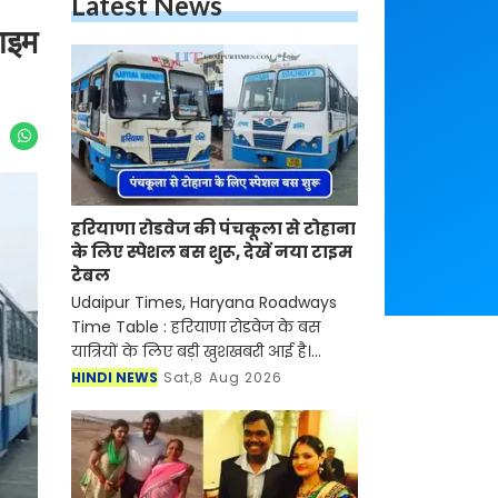
Latest News
टाइम
हरियाणा रोडवेज की पंचकूला से टोहाना
के लिए स्पेशल बस शुरू, देखें नया टाइम
टेबल
Udaipur Times, Haryana Roadways
Time Table : हरियाणा रोडवेज के बस
यात्रियों के लिए बड़ी खुशखबरी आई है।
रोडवेज की पंचकूला से टोहाना समेत इन
HINDI NEWS
Sat,8 Aug 2026
शहरों से होकर जाने वाली बसों का नया
टाइम टेबल जारी हो गया है।