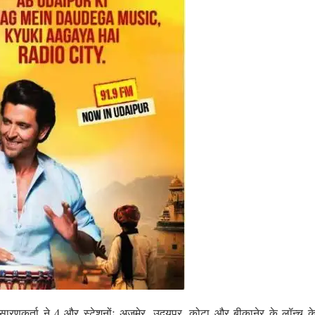
सारणकर्ता ने 4 और स्टेशनोंः अजमेर, उदयपुर, कोटा और बीकानेर के लॉन्च 