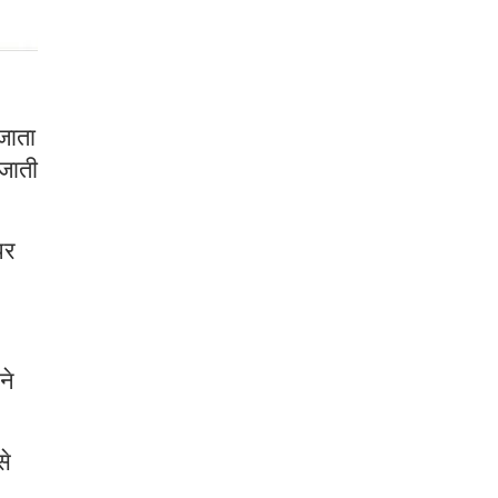
जाता
 जाती
पर
ने
से