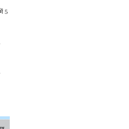
ें 5
र