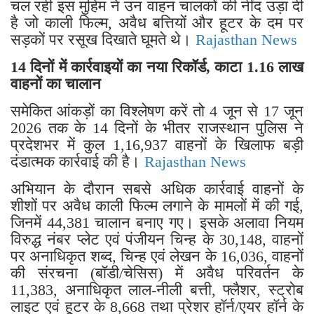
चल रही इस मुहिम ने उन वाहन चालकों की नींद उड़ा दी
है जो काली फिल्म, अवैध बत्तियों और हूटर के दम पर
सड़कों पर रसूख दिखाते घूमते थे।
Rajasthan News
14 दिनों में कार्रवाइयों का नया रिकॉर्ड, काटा 1.16 लाख
वाहनों का चालान
​समेकित आंकड़ों का विश्लेषण करें तो 4 जून से 17 जून
2026 तक के 14 दिनों के भीतर राजस्थान पुलिस ने
प्रदेशभर में कुल 1,16,937 वाहनों के खिलाफ बड़ी
दंडात्मक कार्रवाई की है।
Rajasthan News
अभियान के दौरान सबसे अधिक कार्रवाई वाहनों के
शीशों पर अवैध काली फिल्म लगाने के मामलों में की गई,
जिनमें 44,381 चालान बनाए गए। इसके अलावा नियम
विरुद्ध नंबर प्लेट एवं पंजीयन चिन्ह के 30,148, वाहनों
पर अनाधिकृत शब्द, चिन्ह एवं लेखन के 16,036, वाहनों
की संरचना (बॉडी/चेसिस) में अवैध परिवर्तन के
11,383, अनाधिकृत लाल-नीली बत्ती, फ्लैशर, स्ट्रोब
लाइट एवं हूटर के 8,668 तथा प्रेशर हॉर्न/एयर हॉर्न के