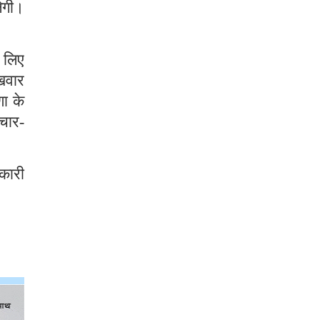
ेगी।
े लिए
लखवार
ा के
िचार-
कारी