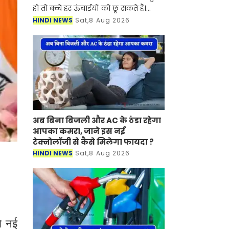
हो तो बच्चे हर ऊंचाईयों को छू सकते हैं।
उनके पक्के हौसलों के आगे हर चुनौती झुक
HINDI NEWS
Sat,8 Aug 2026
जाती है। आज एक ऐसी ही कहानी हम आपके
सामने पे
अब बिना बिजली और AC के ठंडा रहेगा
आपका कमरा, जाने इस नई
टेक्नोलॉजी से कैसे मिलेगा फायदा ?
HINDI NEWS
Sat,8 Aug 2026
ो नई