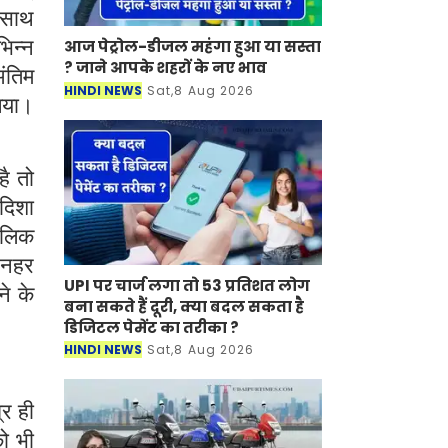
े साथ
भिन्न
आज पेट्रोल-डीजल महंगा हुआ या सस्ता
? जाने आपके शहरों के नए भाव
अंतिम
HINDI NEWS
Sat,8 Aug 2026
गया।
है तो
दिशा
ालिक
 नहर
UPI पर चार्ज लगा तो 53 प्रतिशत लोग
ने के
बना सकते हैं दूरी, क्या बदल सकता है
डिजिटल पेमेंट का तरीका ?
HINDI NEWS
Sat,8 Aug 2026
्र ही
ो भी