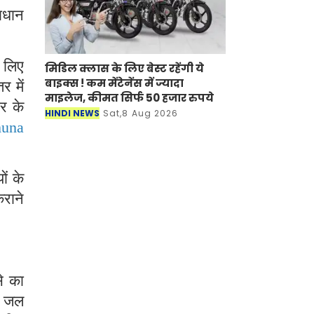
माधान
े लिए
मिडिल क्लास के लिए बेस्ट रहेंगी ये
बाइक्स ! कम मेंटेनेंस में ज्यादा
र में
माइलेज, कीमत सिर्फ 50 हजार रुपये
ार के
HINDI NEWS
Sat,8 Aug 2026
muna
ों के
राने
से का
ें जल