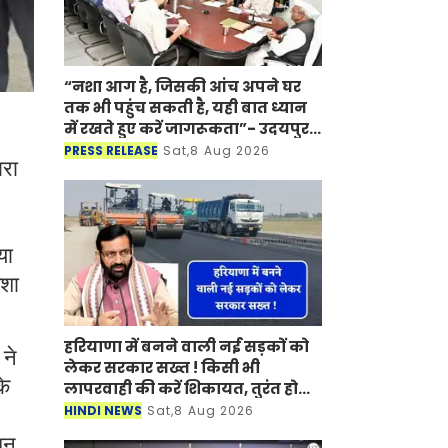
“नशा आग है, जिसकी आंच अपने घर
तक भी पहुंच सकती है, यही बात ध्यान
में रखते हुए करें जागरूकता”- उदयपुर
में राज्यपाल के निर्देश
PRESS RELEASE
Sat,8 Aug 2026
ारा
या
ेशा
हरियाणा में बनने वाली नई सड़कों को
ने
लेकर सरकार सख्त ! किसी भी
के
लापरवाही की करें शिकायत, तुरंत होगी
कार्रवाई
HINDI NEWS
Sat,8 Aug 2026
शन,