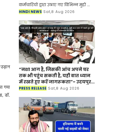
कर्मचारियों द्वारा उठाए गए विभिन्न मुद्दों का
बातचीत के माध्यम से समाधान करने की
HINDI NEWS
Sat,8 Aug 2026
अपनी प्रतिबद्धता दोहराते हुए कर्मचारियों से
हड
‘उड़ान
“नशा आग है, जिसकी आंच अपने घर
तक भी पहुंच सकती है, यही बात ध्यान
में रखते हुए करें जागरूकता”- उदयपुर
या गया
में राज्यपाल के निर्देश
PRESS RELEASE
Sat,8 Aug 2026
ड, डॉ.