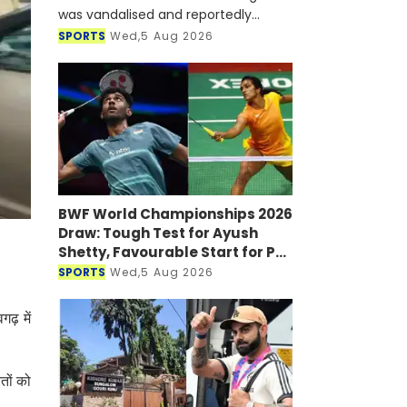
was vandalised and reportedly
targeted with a petrol bomb shortly
SPORTS
Wed,5 Aug 2026
after he joined a virtual press
conference alongside Sheikh Hasi
BWF World Championships 2026
Draw: Tough Test for Ayush
Shetty, Favourable Start for PV
Sindhu
SPORTS
Wed,5 Aug 2026
वगढ़ में
तों को