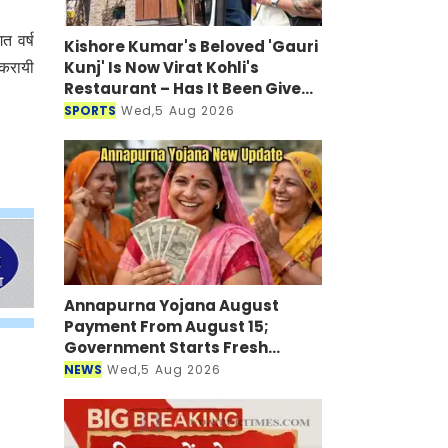
त वर्ष
Kishore Kumar's Beloved 'Gauri
Kunj' Is Now Virat Kohli's
 करायी
Restaurant – Has It Been Given
a New Look?
SPORTS
Wed,5 Aug 2026
Annapurna Yojana August
Payment From August 15;
Government Starts Fresh
Verification Drive
NEWS
Wed,5 Aug 2026