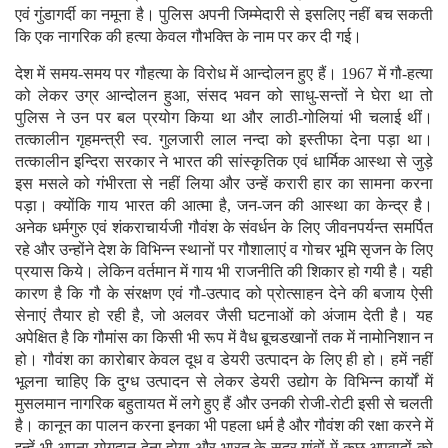
एवं गुंडागर्दी का नमूना है। पुलिस अपनी जिम्मेदारी से इसलिए नहीं बच सकती
कि एक नागरिक की हत्या केवल गौभक्ति के नाम पर कर दी गई।
देश में समय-समय पर गौहत्या के विरोध में आन्दोलन हुए हैं। 1967 में गौ-हत्या
को लेकर उग्र आन्दोलन हुआ, संसद भवन को साधु-सन्तों ने घेरा था तो
पुलिस ने उन पर बल प्रयोग किया था और लाठी-गोलियां भी चलाई थीं।
तत्कालीन गृहमन्त्री स्व. गुलजारी लाल नन्दा को इस्तीफा देना पड़ा था।
तत्कालीन इन्दिरा सरकार ने भारत की सांस्कृतिक एवं धार्मिक आस्था से जुड़े
इस मसले को गंभीरता से नहीं लिया और उन्हें करारी हार का सामना करना
पड़ा। क्योंकि गाय भारत की आत्मा है, जन-जन की आस्था का केन्द्र है।
अनेक धर्मगुरु एवं शंकराचार्यजी गौवंश के संवर्धन के लिए जीवनपर्यन्त समर्पित
रहे और उन्होंने देश के विभिन्न स्थानों पर गौशालाएं व गोचर भूमि सृजन के लिए
प्रयास किये। लेकिन वर्तमान में गाय भी राजनीति की शिकार हो गयी है। यही
कारण है कि गौ के संरक्षण एवं गौ-उत्पाद को प्रोत्साहन देने की बजाय ऐसी
सेनाएं तैयार हो रही है, जो अलवर जैसी घटनाओं को अंजाम देती है। यह
अपेक्षित है कि गौमांस का किसी भी रूप में वैध बूचडखानों तक में नामोनिशान न
हो। गौवंश का कारोबार केवल दूध व डेयरी उत्पादन के लिए ही हो। हमें नहीं
भूलना चाहिए कि दुग्ध उत्पादन से लेकर डेयरी उद्योग के विभिन्न कार्यों में
मुसलमान नागरिक बहुतायत में लगे हुए हैं और उनकी रोजी-रोटी इसी से चलती
है। कानून का पालन करना इनका भी पहला धर्म है और गौवंश की रक्षा करने में
इन्हें भी अपना योगदान देना होगा और भारत के सुदूर गांवों में कुछ अपवादों को