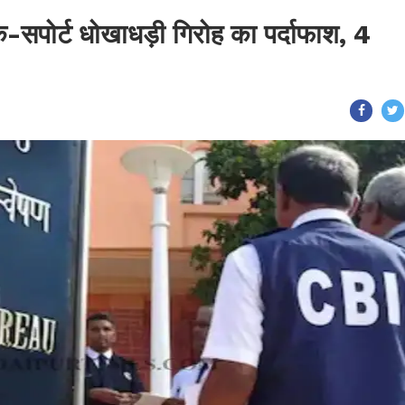
क-सपोर्ट धोखाधड़ी गिरोह का पर्दाफाश, 4