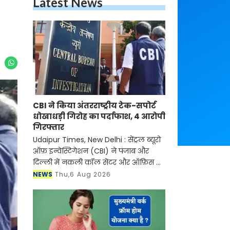
Latest News
CBI ने किया अंतरराष्ट्रीय टेक-सपोर्ट
धोखाधड़ी गिरोह का पर्दाफाश, 4 आरोपी
गिरफ्तार
Udaipur Times, New Delhi : सेंट्रल ब्यूरो
ऑफ़ इन्वेस्टिगेशन (CBI) ने पंजाब और
दिल्ली में नकली कॉल सेंटर और ऑफ़िस के
ज़रिए चल रहे एक बड़े इंटरनेशनल टेक-
NEWS
Thu,6 Aug 2026
सपोर्ट फ्रॉड और जबरन वसूली (extortion)
रैकेट का