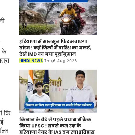
नी
हरियाणा में मानसून फिर मचाएगा
तांडव ! कई जिलों में बारिश का अलर्ट,
 के
देखें IMD का नया पूर्वानुमान
ात्रा
HINDI NEWS
Thu,6 Aug 2026
थी कि
किसान के बेटे ने पहले प्रयास में क्रैक
गई
किया UPSC ! सबसे कम उम्र के
डॉलर
हरियाणा कैडर के IAS बन रचा इतिहास