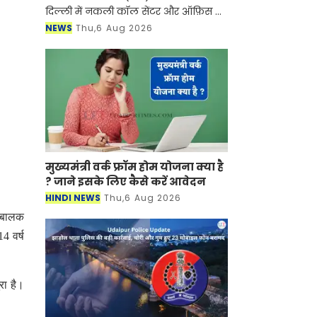
दिल्ली में नकली कॉल सेंटर और ऑफ़िस के
ज़रिए चल रहे एक बड़े इंटरनेशनल टेक-
NEWS
Thu,6 Aug 2026
सपोर्ट फ्रॉड और जबरन वसूली (extortion)
रैकेट का
मुख्यमंत्री वर्क फ्रॉम होम योजना क्या है
? जाने इसके लिए कैसे करें आवेदन
HINDI NEWS
Thu,6 Aug 2026
। बालक
4 वर्ष
रा है।