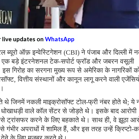
r live updates on
WhatsApp
्रल ब्यूरो ऑफ़ इन्वेस्टिगेशन (CBI) ने पंजाब और दिल्ली में
 एक बड़े इंटरनेशनल टेक-सपोर्ट फ्रॉड और जबरन वसूली
ै। इस गिरोह का सरगना मुख्य रूप से अमेरिका के नागरिकों क
्ट, वित्तीय संस्थानों और कानून लागू करने वाली एजेंसियो
थे।
ते थे जिनमें नकली माइक्रोसॉफ्ट टोल-फ्री नंबर होते थे; ये 
रहे धोखाधड़ी वाले कॉल सेंटर से जोड़ते थे। इसके बाद आरोपी
पैसे ट्रांसफर करने के लिए बहकाते थे। साथ ही, वे झूठा आ
ैसे गंभीर अपराधों में शामिल हैं, और इस तरह उन्हें क्रिप्टो-कर
ी देने के लिए मजबूर करते थे।