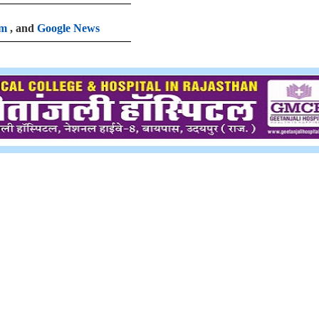
am
, and
Google News