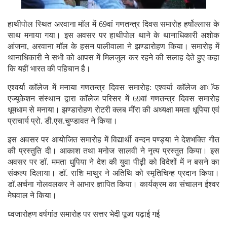
हाथीपोल स्थित अरवाना माॅल में 69वां गणतन्त्र दिवस समारोह हर्षोल्लास के
साथ मनाया गया। इस अवसर पर हाथीपोल थाने के थानाधिकारी अशोक
आंजना, अरवाना माॅल के हसन पालीवाला ने झण्डारोहण किया। समारोह में
थानाधिकारी ने सभी को आपस में मिलजुल कर रहने की सलाह देते हुए कहा
कि यहीं भारत की पहिचान है।
एश्वर्या काॅलेज में मनाया गणतन्त्र दिवस समारोह: एश्वर्या काॅलेज आॅफ
एज्यूकेशन संस्थान द्वारा काॅलेज परिसर में 69वां गणतन्त्र दिवस समारोह
धूमधाम से मनाया। झण्डारोहण रोटरी क्लब मींरा की अध्यक्षा ममता धूपिया एवं
प्राचार्य प्रो. डी.एस.चुण्डावत ने किया।
इस अवसर पर आयोजित समारोह में विद्यार्थी वन्दन पण्ड्या ने देशभक्ति गीत
की प्रस्तुति दी। आकाश तथा मनोज सालवी ने नृत्य प्रस्तुत किया। इस
अवसर पर डाॅ. ममता धुपिया ने देश की युवा पीढ़ी को विदेशों में न बसने का
संकल्प दिलाया। डाॅ. राशि माथुर ने अतिथि को स्मृतिचिन्ह प्रदान किया।
डाॅ.अर्चना गोलवलकर ने आभार ज्ञापित किया। कार्यक्रम का संचालन ईश्वर
मेेघवाल ने किया।
ध्वजारोहण वर्षगांठ समारोह पर सत्तर भेदी पूजा पढ़ाई गई