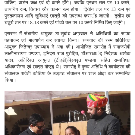
निर्माण विभाग के अधीशाषी अभियंता अशोक शर्मा ने बताया कि भूतल पर
पार्किंग, वार्डन कक्ष एवं दो कमरे होंगे। जबकि प्रथम तल पर 10 कमरे,
डायनिंग रूम, किचन और कामन रूम होगा। द्वितीय तल पर 13 रूम एवं
पुस्तकालय आदि सुविधाएं छात्रों को उपलब्ध करार्इ जाएगी। तृतीय एवं
चतुर्थ तल पर 18-18 कमरे एवं पांचवे तल पर 10 कमरे निर्मित किए जाएंगे।
प्रारम्भ में संभागीय आयुक्त डा.सुबोध अग्रवाल ने अतिथियों का साफा
पहनाकर एवं माल्यार्पण कर स्वागत किया। धन्यवाद की रस्म अतिरिक्त
आयुक्त जितेन्द्र उपाध्याय ने अदा की। आयोजित समारोह में समाजसेवी
लक्ष्मीनारायण पण्डया, इनिदरा राज पुरोहित, टीआरआर्इ निदेशक अशोक
यादव, अतिरिक्त आयुक्त (टीएडी)प्रियवृत पण्डया सहित सम्बनिधत
अधिकारीगण एवं छात्रा मौजूद थे। समारोह में मुख्य अतिथि ने कार्यक्रम की
संचालक पार्वती कोटिया के उत्कृष्ट संचालन पर शाल ओढ़ा कर सम्मानित
किया।