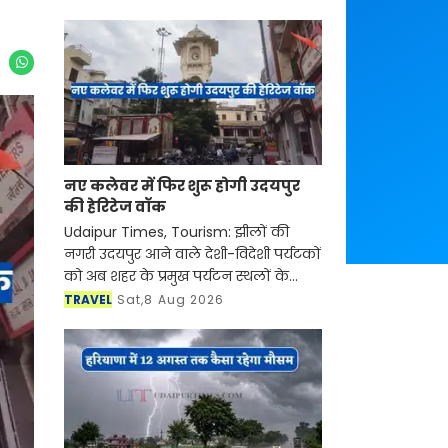
नए कलेवर में फिर शुरू होगी उदयपुर
की हेरिटेज वॉक
Udaipur Times, Tourism: झीलों की
नगरी उदयपुर आने वाले देशी-विदेशी पर्यटकों
को अब शहर के प्रमुख पर्यटन स्थलों के
साथ-साथ इसकी समृद्ध सांस्कृतिक विरासत,
TRAVEL
Sat,8 Aug 2026
इतिहास, पारंपरिक कला एवं जीवनशैली से
रूबरू करवान