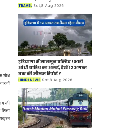
साथ-साथ इसकी समृद्ध सांस्कृतिक विरासत,
TRAVEL
Sat,8 Aug 2026
इतिहास, पारंपरिक कला एवं जीवनशैली से
रूबरू करवान
हरियाणा में मानसून एक्टिव ! भारी
आंधी बारिश का अलर्ट, देखें 12 अगस्त
तक की मौसम रिपोर्ट ?
िक शोध
HINDI NEWS
Sat,8 Aug 2026
वारणों
ालय की
शिक्षा
्यक्रम