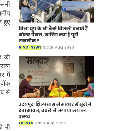
दरूनी
थानीय
े हुए
बिना धूप के भी कैसे बिजली बनाते हैं
सोलर पैनल, जानिए क्या है पूरी
तकनीक ?
HINDI NEWS
Sat,8 Aug 2026
र की
राया
 में
 वॉक
ीब से
उदयपुर: शिल्पग्राम में मल्हार में सुरों ने
रचा सावन, तबले ने जगाया लय का
उत्सव
EVENTS
Sat,8 Aug 2026
ो भी