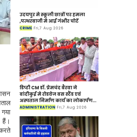
उदयपुर मे स्कूली छात्रों पर हमला
,पत्थरबाजी मे आई गंभीर चोटें
CRIME
Fri,7 Aug 2026
डिप्टी CM डॉ. प्रेमचंद बैरवा ने
शासन
बांदीकुई मे रोडवेज बस स्टैंड एवं
अस्पताल निर्माण कार्य का लोकार्पण-
पताल
शिलान्यास किया
ADMINISTRATION
Fri,7 Aug 2026
ा गया
हैं।
 करते