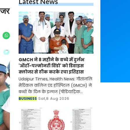
Latest News
लोजर
GMCH ने 8 महीने के बच्चे में दुर्लभ
'ऑर्टो-पल्मोनरी विंडो' को डिवाइस
क्लोजर से ठीक करके रचा इतिहास
Udaipur Times, Health News: गीतांजलि
मेडिकल कॉलेज एंड हॉस्पिटल (GMCH) ने
बच्चों के दिल के इलाज (पीडियाट्रिक
कार्डियक केयर) के क्षेत्र में एक बड़ी उपलब्धि
BUSINESS
Sat,8 Aug 2026
हासिल करते हुए दक्षिणी राजस्थान में पहली
बार