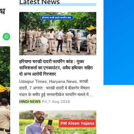
Latest News
ैध
हरियाणा चरखी दादरी फायरिंग कांड :
मुख्य साजिशकर्ता का एनकाउंटर, अवैध
हथियार सहित दो अन्य आरोपी
गिरफ्तार
Udaipur Times, Haryana News, चरखी
दादरी, 7 अगस्त : चरखी दादरी में बीकानेर
मिष्ठान भंडार के समीप हुई सनसनीखेज
फायरिंग मामले में जिला पुलिस ने 24 घंटे
HINDI NEWS
Fri,7 Aug 2026
के भीतर बड़ी सफलता हासिल करते हुए
गोलीकांड के मुख्