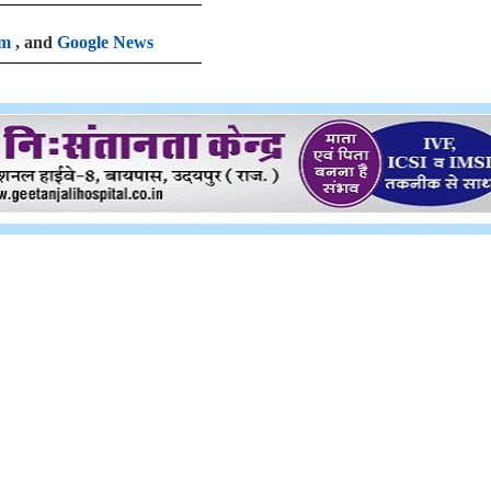
am
, and
Google News