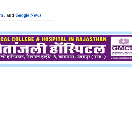
am
, and
Google News