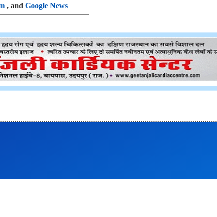
am
, and
Google News