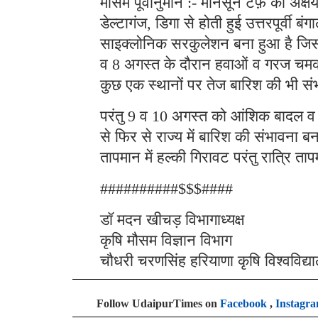
मौसम पूर्वानुमान :- मानसून टर्फ़ की अक
डेल्टागंज, डिगा से होती हुई उत्तरपूर्व
साइक्लोनिक सरकुलेशन बना हुआ है जिससे
व 8 अगस्त के दौरान हवाओं व गरज चमक के
कुछ एक स्थानों पर तेज बारिश की भी सं
परंतु 9 व 10 अगस्त को आंशिक बादल व 
से फिर से राज्य में बारिश की संभावना ब
तापमान में हल्की गिरावट परंतु रात्रि ताप
##########$$$####
डॉ मदन खीचड़ विभागाध्यक्ष
कृषि मौसम विज्ञान विभाग
चौधरी चरणसिंह हरियाणा कृषि विश्वविद्य
Follow UdaipurTimes on
Facebook
,
Instagr