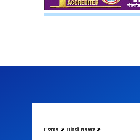
Home
Hindi News