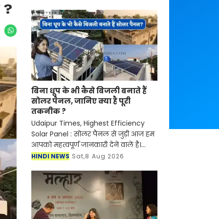
क ?
बिना धूप के भी कैसे बिजली बनाते हैं
सोलर पैनल, जानिए क्या है पूरी
तकनीक ?
Udaipur Times, Highest Efficiency
Solar Panel : सोलर पैनल से जुड़ी आज हम
आपको महत्वपूर्ण जानकारी देने वालें है।
आर्टिफिशियल इंटेलिजेंस (AI) और
HINDI NEWS
Sat,8 Aug 2026
स्मार्टफोन की तरह अब सोलर एनर्जी (Solar
Panel) के क्षेत्र