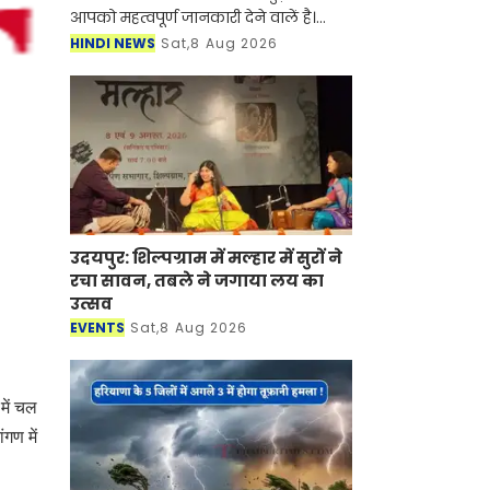
आपको महत्वपूर्ण जानकारी देने वालें है।
आर्टिफिशियल इंटेलिजेंस (AI) और
HINDI NEWS
Sat,8 Aug 2026
स्मार्टफोन की तरह अब सोलर एनर्जी (Solar
Panel) के क्षेत्र
उदयपुर: शिल्पग्राम में मल्हार में सुरों ने
रचा सावन, तबले ने जगाया लय का
उत्सव
EVENTS
Sat,8 Aug 2026
में चल
गण में