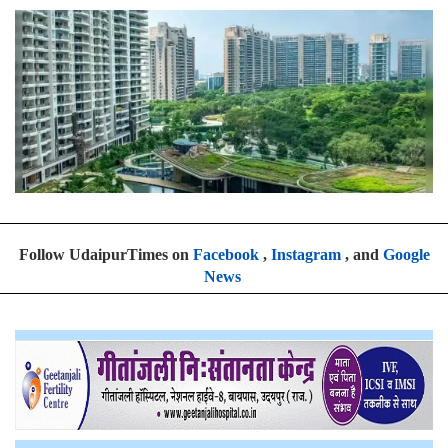
Follow UdaipurTimes on
Facebook
,
Instagram
, and
Google
News