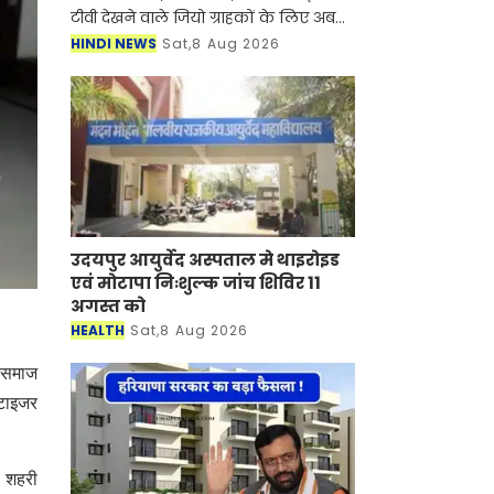
टीवी देखने वाले जियो ग्राहकों के लिए अब
लंबे समय के OTT-Pass भी उपलब्ध होंगे।
HINDI NEWS
Sat,8 Aug 2026
कंपनी ने 550 रुपये में 84 दिन और 2,000
रु
उदयपुर आयुर्वेद अस्पताल मे थाइरोइड
एवं मोटापा निःशुल्क जांच शिविर 11
अगस्त को
HEALTH
Sat,8 Aug 2026
र समाज
टाइजर
, शहरी