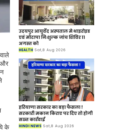
उदयपुर आयुर्वेद अस्पताल मे थाइरोइड
एवं मोटापा निःशुल्क जांच शिविर 11
अगस्त को
HEALTH
Sat,8 Aug 2026
वाले
न और
िन
े
हरियाणा सरकार का बड़ा फैसला !
स
सरकारी मकान किराए पर दिए तो होगी
सख्त कार्रवाई
HINDI NEWS
Sat,8 Aug 2026
े के