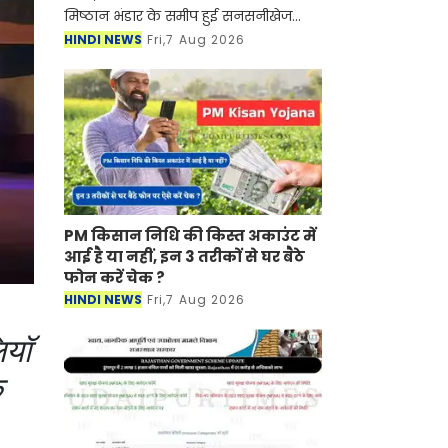
मिष्ठान भंडार के समीप हुई सनसनीखेज
फायरिंग मामले में जिला पुलिस ने 24 घंटे
HINDI NEWS
Fri,7 Aug 2026
के भीतर बड़ी सफलता हासिल करते हुए
गोलीकांड के मुख्
PM किसान निधि की किस्त अकाउंट में
आई है या नहीं, इन 3 तरीकों से घर बैठे
फोन करें चेक ?
HINDI NEWS
Fri,7 Aug 2026
ियॉ
क