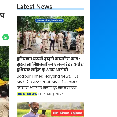
Latest News
ैध
हरियाणा चरखी दादरी फायरिंग कांड :
मुख्य साजिशकर्ता का एनकाउंटर, अवैध
हथियार सहित दो अन्य आरोपी
गिरफ्तार
Udaipur Times, Haryana News, चरखी
दादरी, 7 अगस्त : चरखी दादरी में बीकानेर
मिष्ठान भंडार के समीप हुई सनसनीखेज
फायरिंग मामले में जिला पुलिस ने 24 घंटे
HINDI NEWS
Fri,7 Aug 2026
के भीतर बड़ी सफलता हासिल करते हुए
गोलीकांड के मुख्