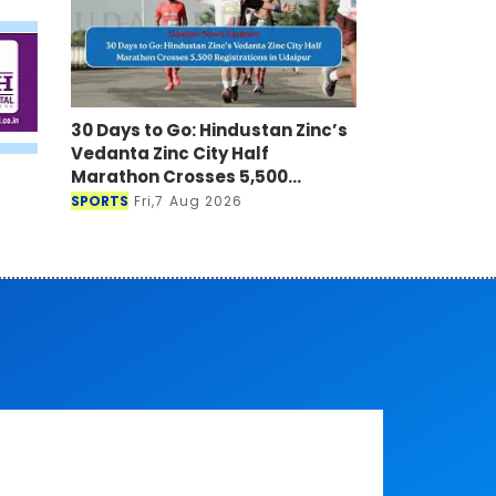
30 Days to Go: Hindustan Zinc’s
Vedanta Zinc City Half
Marathon Crosses 5,500
Registrations in Udaipur
SPORTS
Fri,7 Aug 2026