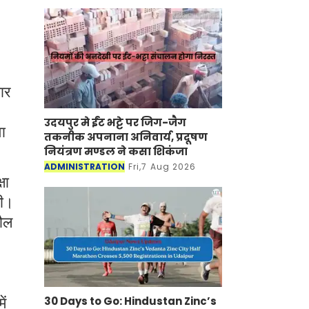
ार
उदयपुर मे ईंट भट्टे पर जिग-जैग
ा
तकनीक अपनाना अनिवार्य, प्रदूषण
नियंत्रण मण्डल ने कसा शिकंजा
ADMINISTRATION
Fri,7 Aug 2026
षा
गी।
तौल
30 Days to Go: Hindustan Zinc’s
ें