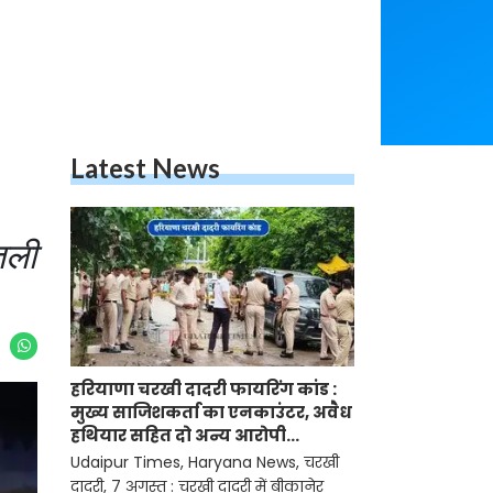
Latest News
तली
हरियाणा चरखी दादरी फायरिंग कांड :
मुख्य साजिशकर्ता का एनकाउंटर, अवैध
हथियार सहित दो अन्य आरोपी
गिरफ्तार
Udaipur Times, Haryana News, चरखी
दादरी, 7 अगस्त : चरखी दादरी में बीकानेर