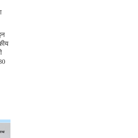
,
श
 इन
जकीय
ी
480