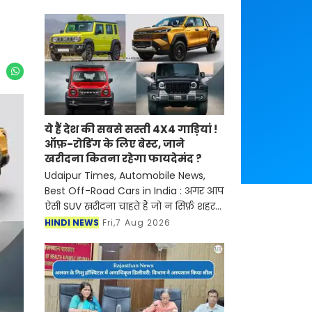
ये हैं देश की सबसे सस्ती 4X4 गाड़ियां !
ऑफ़-रोडिंग के लिए बेस्ट, जाने
खरीदना कितना रहेगा फायदेमंद ?
Udaipur Times, Automobile News,
Best Off-Road Cars in India : अगर आप
ऐसी SUV खरीदना चाहते हैं जो न सिर्फ़ शहर
की सड़कों पर, बल्कि पहाड़ों, कीचड़ और
HINDI NEWS
Fri,7 Aug 2026
ऊबड़-खाबड़ रास्तों पर भी शानदार परफ़ॉर्मेंस
दे, तो