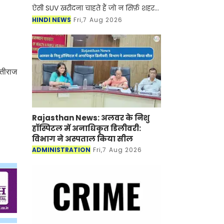
ऐसी SUV खरीदना चाहते हैं जो न सिर्फ़ शहर
की सड़कों पर, बल्कि पहाड़ों, कीचड़ और
HINDI NEWS
Fri,7 Aug 2026
ऊबड़-खाबड़ रास्तों पर भी शानदार परफ़ॉर्मेंस
दे, तो
यतीराज
Rajasthan News: अलवर के निशु
हॉस्पिटल में अनाधिकृत डिलीवरी:
विभाग ने अस्पताल किया सील
ADMINISTRATION
Fri,7 Aug 2026