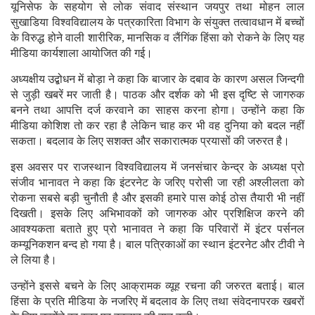
यूनिसेफ के सहयोग से लोक संवाद संस्‍थान जयपुर तथा मोहन लाल
सुखाडिया विश्‍वविद्यालय के पत्रकारिता विभाग के संयुक्‍त तत्‍वावधान में बच्‍चों
के विरुद्ध होने वाली शारीरिक, मानसिक व लैंगिंक हिंसा को रोकने के लिए यह
मीडिया कार्यशाला आयोजित की गई।
अध्‍यक्षीय उद्बोधन में बोड़ा ने कहा कि बाजार के दबाव के कारण असल जिन्‍दगी
से जुड़ी खबरें मर जाती है। पाठक और दर्शक को भी इस दृष्टि से जागरुक
बनने तथा आपत्ति दर्ज करवाने का साहस करना होगा। उन्‍होंने कहा कि
मीडिया कोशिश तो कर रहा है लेकिन चाह कर भी वह दुनिया को बदल नहीं
सकता। बदलाव के लिए सशक्‍त और सकारात्‍मक प्रयासों की जरुरत है।
इस अवसर पर राजस्‍थान विश्‍वविद्यालय में जनसंचार केन्‍द्र के अध्‍यक्ष प्रो
संजीव भानावत ने कहा कि इंटरनेट के जरिए परोसी जा रही अश्‍लीलता को
रोकना सबसे बड़ी चुनौती है और इसकी हमारे पास कोई ठोस तैयारी भी नहीं
दिखती। इसके लिए अभिभावकों को जागरुक ओर प्रशिक्षिज करने की
आवश्‍यकता बताते हुए प्रो भानावत ने कहा कि परिवारों में इंटर पर्सनल
कम्‍यूनिकशन बन्‍द हो गया है। बाल पत्रिकाओं का स्‍थान इंटरनेट और टीवी ने
ले लिया है।
उन्‍होंने इससे बचने के लिए आक्रामक व्‍यूह रचना की जरुरत बताई। बाल
हिंसा के प्रति मीडिया के नजरिए में बदलाव के लिए तथा संवेदनापरक खबरों