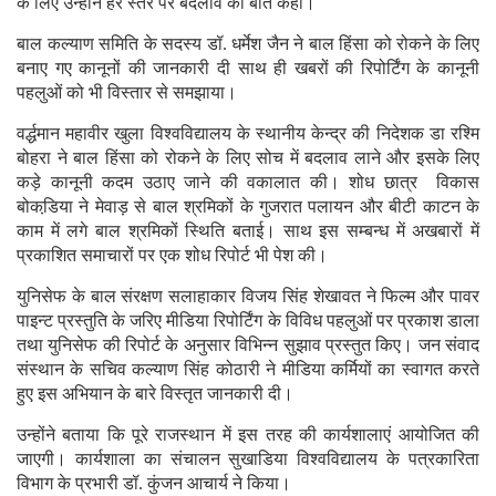
के लिए उन्‍होंने हर स्‍तर पर बदलाव की बात कही।
बाल कल्‍याण समिति के सदस्‍य डॉ. धर्मेश जैन ने बाल हिंसा को रोकने के लिए
बनाए गए कानूनों की जानकारी दी साथ ही खबरों की रिपोर्टिंग के कानूनी
पहलुओं को भी विस्‍तार से समझाया।
वर्द्धमान महावीर खुला विश्‍वविद्यालय के स्‍थानीय केन्‍द्र की निदेशक डा रश्मि
बोहरा ने बाल हिंसा को रोकने के लिए सोच में बदलाव लाने और इसके लिए
कड़े कानूनी कदम उठाए जाने की वकालात की। शोध छात्र विकास
बोकडि़या ने मेवाड़ से बाल श्रमिकों के गुजरात पलायन और बीटी काटन के
काम में लगे बाल श्रमिकों स्थिति बताई। साथ इस सम्‍बन्‍ध में अखबारों में
प्रकाशित समाचारों पर एक शोध रिपोर्ट भी पेश की।
युनिसेफ के बाल संरक्षण सलाहाकार विजय सिंह शेखावत ने फिल्‍म और पावर
पाइन्‍ट प्रस्‍तुति के जरिए मीडिया रिपोर्टिंग के विविध पहलुओं पर प्रकाश डाला
तथा युनिसेफ की रिपोर्ट के अनुसार विभिन्‍न सुझाव प्रस्‍तुत किए। जन संवाद
संस्‍थान के सचिव कल्‍याण सिंह कोठारी ने मीडिया कर्मियों का स्‍वागत करते
हुए इस अभियान के बारे विस्‍तृत जानकारी दी।
उन्‍होंने बताया कि पूरे राजस्‍थान में इस तरह की कार्यशालाएं आयोजित की
जाएगी। कार्यशाला का संचालन सुखाडिया विश्‍वविद्यालय के पत्रकारिता
विभाग के प्रभारी डॉ. कुंजन आचार्य ने किया।