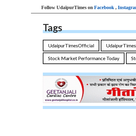
Follow UdaipurTimes on
Facebook
,
Instagr
Tags
UdaipurTimesOfficial
UdaipurTimes
Stock Market Performance Today
St