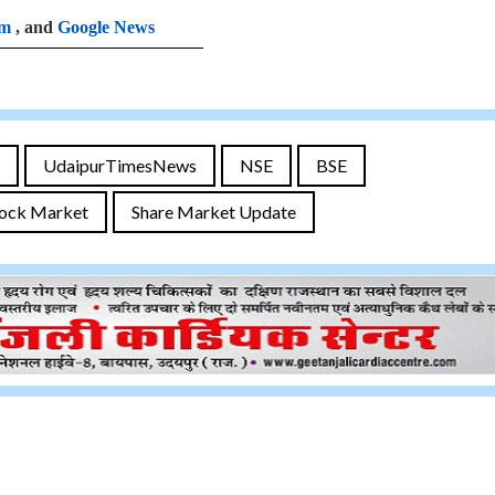
am
, and
Google News
UdaipurTimesNews
NSE
BSE
ock Market
Share Market Update