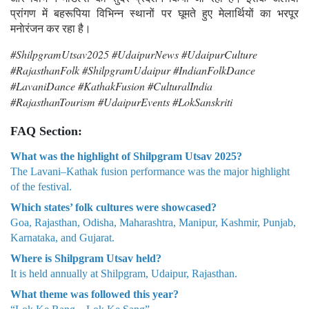
प्रांगण में बहरूपिया विभिन्न स्थानों पर घूमते हुए मेलार्थियों का भरपूर
मनाेरंजन कर रहा है।
#ShilpgramUtsav2025 #UdaipurNews #UdaipurCulture
#RajasthanFolk #ShilpgramUdaipur #IndianFolkDance
#LavaniDance #KathakFusion #CulturalIndia
#RajasthanTourism #UdaipurEvents #LokSanskriti
FAQ Section:
What was the highlight of Shilpgram Utsav 2025?
The Lavani–Kathak fusion performance was the major highlight
of the festival.
Which states’ folk cultures were showcased?
Goa, Rajasthan, Odisha, Maharashtra, Manipur, Kashmir, Punjab,
Karnataka, and Gujarat.
Where is Shilpgram Utsav held?
It is held annually at Shilpgram, Udaipur, Rajasthan.
What theme was followed this year?