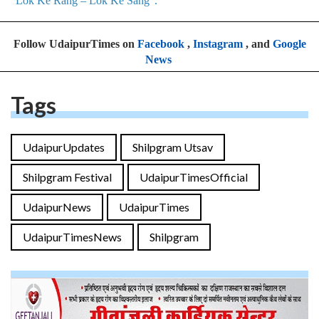
“Lok Ke Rang – Lok Ke Sang”.
Follow UdaipurTimes on
Facebook
,
Instagram
, and
Google
News
Tags
UdaipurUpdates
Shilpgram Utsav
Shilpgram Festival
UdaipurTimesOfficial
UdaipurNews
UdaipurTimes
UdaipurTimesNews
Shilpgram