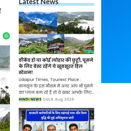
Latest News
ल
वीकेंड हो या कोई त्योहार की छुट्टी, घूमने
के लिए बेस्ट रहेंगे ये खूबसूरत हिल
स्टेशन!
Udaipur Times, Touriest Place :
मानसून के इस मौसम में अगर आप भी घुमने
का प्लान बना रहें है तो ये खबर आपके लिए
बहुत काम की है। आने वाला लॉन्ग वीकेंड
HINDI NEWS
Sat,8 Aug 2026
और मानसून का सुहावना मौसम छोटी ट्रिप
के लिए शानदार