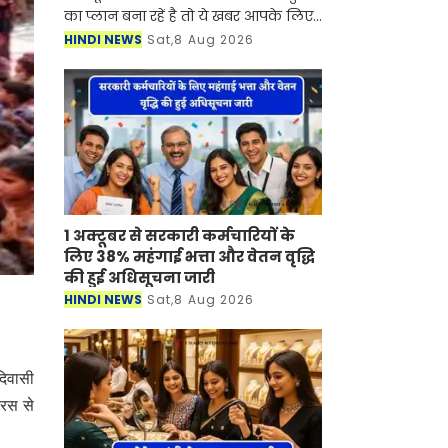
का प्लान बना रहें है तो ये खबर आपके लिए
बहुत काम की है। आने वाला लॉन्ग वीकेंड
HINDI NEWS
Sat,8 Aug 2026
और मानसून का सुहावना मौसम छोटी ट्रिप
के लिए शानदार
1 अक्टूबर से सरकारी कर्मचारियों के
लिए 38% महंगाई भत्ता और वेतन वृद्धि
की हुई अधिसूचना जारी
HINDI NEWS
Sat,8 Aug 2026
दिवासी
यरस से