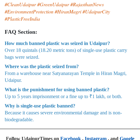
#CleanUdaipur #GreenUdaipur #RajasthanNews
#EnvironmentProtection #HiranMagri #UdaipurCity
#PlasticFreeIndia
FAQ Section:
How much banned plastic was seized in Udaipur?
Over 18 quintals (18.20 metric tons) of single-use plastic carry
bags were seized.
Where was the plastic seized from?
From a warehouse near Satyanarayan Temple in Hiran Magri,
Udaipur.
What is the punishment for using banned plastic?
Up to 5 years imprisonment or a fine up to ₹1 lakh, or both.
Why is single-use plastic banned?
Because it causes severe environmental damage and is non-
biodegradable.
Follow UdaipurTimes on
Facebook
,
Instagram
, and
Google