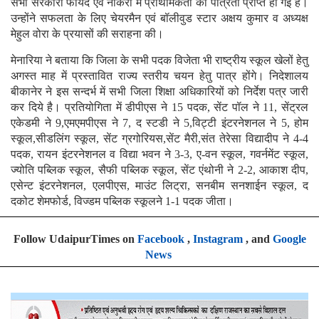
सभी सरकारी फायदे एवं नौकरी में प्राथमिकता की पात्रता प्राप्त हो गई है।
उन्होंने सफलता के लिए चेयरमैन एवं बॉलीवुड स्टार अक्षय कुमार व अध्यक्ष
मेहुल वोरा के प्रयासों की सराहना की।
मेनारिया ने बताया कि जिला के सभी पदक विजेता भी राष्ट्रीय स्कूल खेलों हेतु
अगस्त माह में प्रस्तावित राज्य स्तरीय चयन हेतु पात्र होंगे। निदेशालय
बीकानेर ने इस सन्दर्भ में सभी जिला शिक्षा अधिकारियों को निर्देश पत्र जारी
कर दिये है। प्रतियोगिता में डीपीएस ने 15 पदक, सेंट पॉल ने 11, सेंट्रल
एकेडमी ने 9,एमएमपीएस ने 7, द स्टडी ने 5,विट्टी इंटरनेशनल ने 5, होम
स्कूल,सीडलिंग स्कूल, सेंट ग्रगोरियस,सेंट मैरी,संत तेरेसा विद्यादीप ने 4-4
पदक, रायन इंटरनेशनल व विद्या भवन ने 3-3, ए-वन स्कूल, गवर्नमेंट स्कूल,
ज्योति पब्लिक स्कूल, सैफी पब्लिक स्कूल, सेंट एंथोनी ने 2-2, आकाश दीप,
एसेन्ट इंटरनेशनल, एलपीएस, माउंट लिट्रा, सनबीम सनशाईन स्कूल, द
दकोट शेमफोर्ड, विज्डम पब्लिक स्कूलने 1-1 पदक जीता।
Follow UdaipurTimes on
Facebook
,
Instagram
, and
Google
News