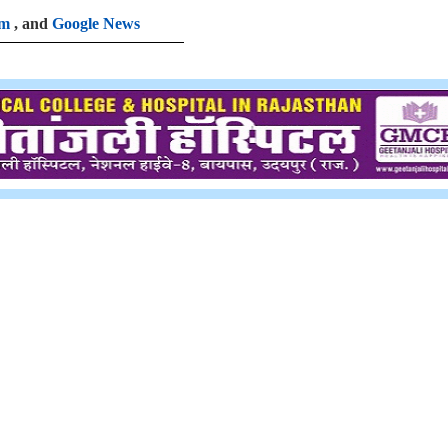
am
, and
Google News