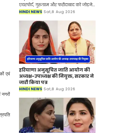
एयरपोर्ट, गुरुग्राम और फरीदाबाद को जोड़ने
वाले 64 किलोमीटर लंबे कॉरिडोर की DPR
HINDI NEWS
Sat,8 Aug 2026
की मंजूरी मिल गई है। इसे उत्तर प्रदेश सरकार
और फिर क
हरियाणा अनुसूचित जाति आयोग की
ों एवं
अध्यक्ष-उपाध्यक्ष की नियुक्त, सरकार ने
जारी किया पत्र
HINDI NEWS
Sat,8 Aug 2026
 नगरों
त्रपति