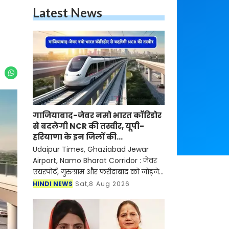
Latest News
गाजियाबाद-जेवर नमो भारत कॉरिडोर
से बदलेगी NCR की तस्वीर, यूपी-
हरियाणा के इन जिलों की
बढ़ेगी कनेक्टिविटी
Udaipur Times, Ghaziabad Jewar
Airport, Namo Bharat Corridor : जेवर
एयरपोर्ट, गुरुग्राम और फरीदाबाद को जोड़ने
वाले 64 किलोमीटर लंबे कॉरिडोर की DPR
HINDI NEWS
Sat,8 Aug 2026
की मंजूरी मिल गई है। इसे उत्तर प्रदेश सरकार
और फिर क