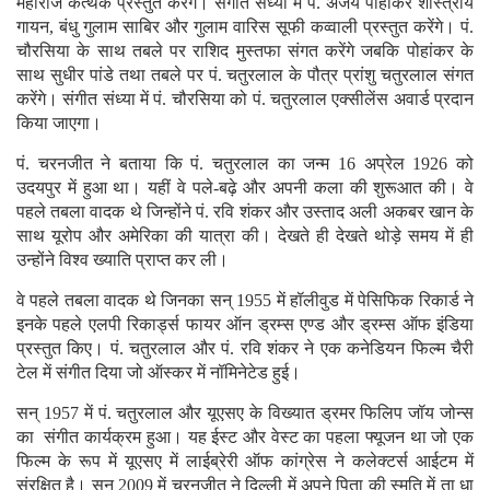
महाराज कत्थक प्रस्तुत करेंगे। संगीत संध्या में पं. अजय पोहांकर शास्त्रीय
गायन, बंधु गुलाम साबिर और गुलाम वारिस सूफी कव्वाली प्रस्तुत करेंगे। पं.
चौरसिया के साथ तबले पर राशिद मुस्तफा संगत करेंगे जबकि पोहांकर के
साथ सुधीर पांडे तथा तबले पर पं. चतुरलाल के पौत्र प्रांशु चतुरलाल संगत
करेंगे। संगीत संध्या में पं. चौरसिया को पं. चतुरलाल एक्सीलेंस अवार्ड प्रदान
किया जाएगा।
पं. चरनजीत ने बताया कि पं. चतुरलाल का जन्म 16 अप्रेल 1926 को
उदयपुर में हुआ था। यहीं वे पले-बढ़े और अपनी कला की शुरूआत की। वे
पहले तबला वादक थे जिन्होंने पं. रवि शंकर और उस्ताद अली अकबर खान के
साथ यूरोप और अमेरिका की यात्रा की। देखते ही देखते थोड़े समय में ही
उन्होंने विश्व ख्याति प्राप्त कर ली।
वे पहले तबला वादक थे जिनका सन् 1955 में हॉलीवुड में पेसिफिक रिकार्ड ने
इनके पहले एलपी रिकार्ड्स फायर ऑन ड्रम्स एण्ड और ड्रम्स ऑफ इंडिया
प्रस्तुत किए। पं. चतुरलाल और पं. रवि शंकर ने एक कनेडियन फिल्म चैरी
टेल में संगीत दिया जो ऑस्कर में नॉमिनेटेड हुई।
सन् 1957 में पं. चतुरलाल और यूएसए के विख्यात ड्रमर फिलिप जॉय जोन्स
का संगीत कार्यक्रम हुआ। यह ईस्ट और वेस्ट का पहला फ्यूजन था जो एक
फिल्म के रूप में यूएसए में लाईब्रेरी ऑफ कांग्रेस ने कलेक्टर्स आईटम में
संरक्षित है। सन् 2009 में चरनजीत ने दिल्ली में अपने पिता की स्मृति में ता धा