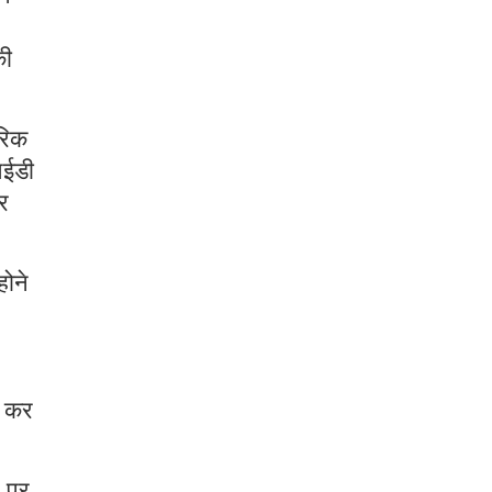
की
रिक
आईडी
र
होने
ा कर
र पर