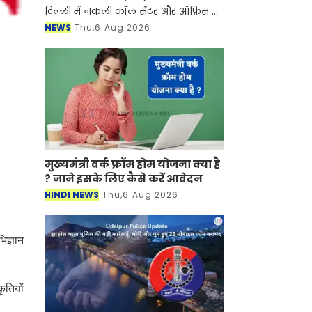
दिल्ली में नकली कॉल सेंटर और ऑफ़िस के
ज़रिए चल रहे एक बड़े इंटरनेशनल टेक-
NEWS
Thu,6 Aug 2026
सपोर्ट फ्रॉड और जबरन वसूली (extortion)
रैकेट का
मुख्यमंत्री वर्क फ्रॉम होम योजना क्या है
? जाने इसके लिए कैसे करें आवेदन
HINDI NEWS
Thu,6 Aug 2026
िज्ञान
कृतियों