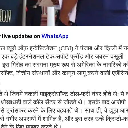
r live updates on
WhatsApp
्रल ब्यूरो ऑफ़ इन्वेस्टिगेशन (CBI) ने पंजाब और दिल्ली में
 एक बड़े इंटरनेशनल टेक-सपोर्ट फ्रॉड और जबरन वसूली
ै। इस गिरोह का सरगना मुख्य रूप से अमेरिका के नागरिकों क
्ट, वित्तीय संस्थानों और कानून लागू करने वाली एजेंसियो
थे।
ते थे जिनमें नकली माइक्रोसॉफ्ट टोल-फ्री नंबर होते थे; ये 
रहे धोखाधड़ी वाले कॉल सेंटर से जोड़ते थे। इसके बाद आरोपी
पैसे ट्रांसफर करने के लिए बहकाते थे। साथ ही, वे झूठा आ
ैसे गंभीर अपराधों में शामिल हैं, और इस तरह उन्हें क्रिप्टो-कर
ी देने के लिए मजबूर करते थे।