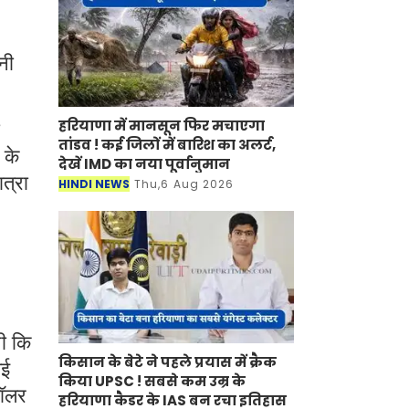
नी
हरियाणा में मानसून फिर मचाएगा
तांडव ! कई जिलों में बारिश का अलर्ट,
 के
देखें IMD का नया पूर्वानुमान
ात्रा
HINDI NEWS
Thu,6 Aug 2026
थी कि
किसान के बेटे ने पहले प्रयास में क्रैक
गई
किया UPSC ! सबसे कम उम्र के
डॉलर
हरियाणा कैडर के IAS बन रचा इतिहास