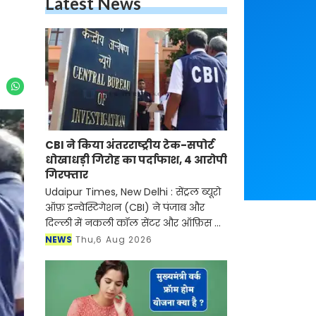
Latest News
CBI ने किया अंतरराष्ट्रीय टेक-सपोर्ट
धोखाधड़ी गिरोह का पर्दाफाश, 4 आरोपी
गिरफ्तार
Udaipur Times, New Delhi : सेंट्रल ब्यूरो
ऑफ़ इन्वेस्टिगेशन (CBI) ने पंजाब और
दिल्ली में नकली कॉल सेंटर और ऑफ़िस के
ज़रिए चल रहे एक बड़े इंटरनेशनल टेक-
NEWS
Thu,6 Aug 2026
सपोर्ट फ्रॉड और जबरन वसूली (extortion)
रैकेट का