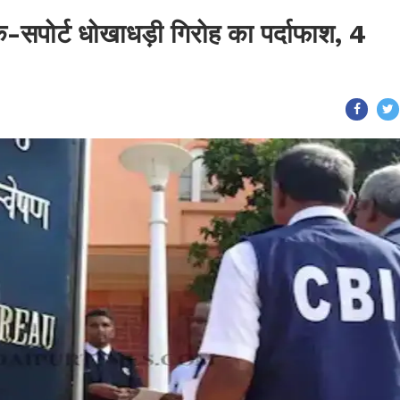
क-सपोर्ट धोखाधड़ी गिरोह का पर्दाफाश, 4