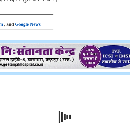
am
, and
Google News