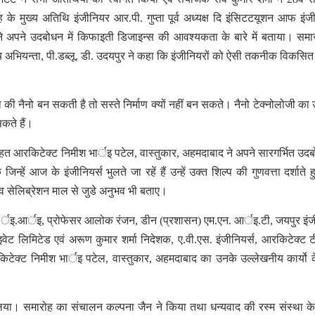
ोह के मुख्य अतिथि इंजीनियर आर.पी. गुप्ता पूर्व अध्यक्ष दि इंसिटटयूशन आफ इंजी
. ने अपने उदबोधन में किफाइती डिजाइन्स की आवश्यकता के बारे में बताया। समा
्य अभियन्ता, पी.डब्लू. डी. उदयपुर ने कहा कि इंजीनियरों को ऐसी तकनीक विकसि
ा की नैनो बन सकती है तो सस्ते निर्माण क्यों नहीं बन सकते। नैनो टेक्नोलोजी का
कते हैं।
 तहत आरकिटेक्ट निमीश भार्इ पटेल, वास्तुकार, अहमदाबाद ने अपने सारगर्भित उदबो
्हें आज के इंजीनियर्स भुलते जा रहें हैं उन्हें उक्त शिल्प की गुणवत्ता दर्शाते ह
 सेलिब्रेशन माल से जुडे अनुभव भी बताए।
, आर्इ.र्इ.आर्इ, प्रोफेसर आलोक रंजन, डीन (प्रशासन) एम.एन. आर्इ.टी, जयपुर इं
राइवेट लिमिटेड एवं अरूण कुमार शर्मा निदेशक, ए.वी.एस. इंजीनियर्स, आरकिटेक्ट 
वं आरकिटेक्ट निमीश भार्इ पटेल, वास्तुकार, अहमदाबाद का उनके उल्लेखनीय कार्यो 
लिया। समारोह का संचालन कल्पना जैन ने किया तथा धन्यवाद की रस्म संस्था क