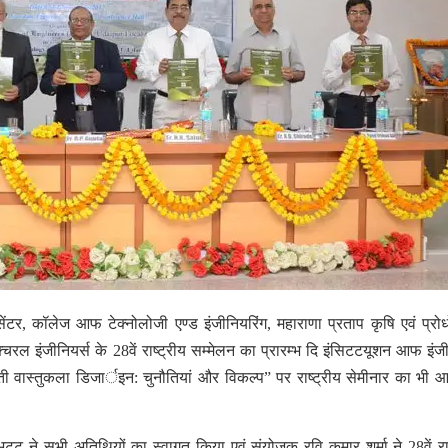
ंटर, कॉलेज आफ टेक्नोलोजी एण्ड इंजीनियरिंग, महाराणा प्रताप कृषि एवं प्रो
क्चरल इंजीनियर्स के 28वें राष्ट्रीय सम्मेलन का प्रारम्भ दि इंसिटटयूशन आफ इंजी
 वास्तुकला डिजार्इन: चुनौतियां और विकल्प” पर राष्ट्रीय सेमीनार का भी
ी.भटट ने सभी अतिथियों का स्वागत किया एवं संयोजक रवि कुमार शर्मा ने 28वें राष