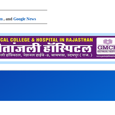
am
, and
Google News