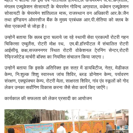
मेहता ने बताया कि इस वर्ष गीतांजलि हॉस्पीटल केचेयरमेन जे.पी.अग्रवाल,
मंगलम एज्यूकेशन सेासायटी के चेयरमेन गोविन्द अग्रवाल, वर्धमान एज्यूकेशन
सोसायटी के चेयरमेन शांतिलाल मारू, राजस्थान वन अधिकारी आर.के.जैन
तथा इण्डियन ओवरसीज बैंक के मुख्य प्रबंधक आर.पी.सेतिया को क्लब के
सेवा प्रकल्पों से जोड़ा है।
उन्होनें बताया कि क्लब द्वारा चलाये जा रहे स्थायी सेवा प्रकल्पों रोटरी गहन
चिकित्सा एम्बुलैंस, रोटरी मोक्ष रथ, एम.बी.हॉस्पीटल में संचालित रोटरी
आईसीयू कक्ष,सज्जननगर स्थित रोटरी वोकेशनल टे्रनिंग सेन्टर,रोटरी
रेफ्रिजरेटेड मार्चरी बॉक्स का नियमित संचालन किया जाएगा।
उन्होनें बताया कि इसके अतिरिक्त इस सत्र में डायबिटीज, नेत्र, मेडीकल
केम्प, नि:शुल्क शिशु स्वास्थ्य जांच शिविर, ब्लड डोनेशन केम्प, पर्यावरण
संरक्षण, एक्यूपंक्चर केम्प, रोटरी मेला, साक्षरता शिविर, गांव एंव स्कूलों को गोद
लेकर उनका सर्वांगिण विकास करना जैसे सेवा कार्य किए जाऐंगे।
कार्यकाल की सफलता को लेकर प्रसादी का आयोजन