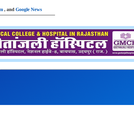
am
, and
Google News