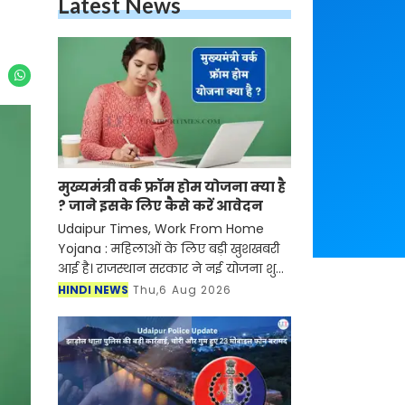
Latest News
मुख्यमंत्री वर्क फ्रॉम होम योजना क्या है
? जाने इसके लिए कैसे करें आवेदन
Udaipur Times, Work From Home
Yojana : महिलाओं के लिए बड़ी खुशखबरी
आई है। राजस्थान सरकार ने नई योजना शुरू
की है जिसके तहत अब महिलाओं को घर बैठे
HINDI NEWS
Thu,6 Aug 2026
रोजगार मिलने वाला है। जानकारी के
अनुसार सरकार द्वारा चला