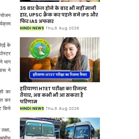
35 बार फ़ैल होने के बाद भी नहीं मानी
हार, UPSC क्रैक कर पहले बने IPS और
 आयोजन
फिर IAS अफसर
्यक्रम
HINDI NEWS
Thu,6 Aug 2026
ीएई के
पोस्टर
ने भाग
यास ने
हरियाणा HTET परीक्षा का रिजल्ट
 शो का
तैयार, अब कभी भी आ सकता है
हित कर
परिणाम
ट किये
HINDI NEWS
Thu,6 Aug 2026
 लक्षा,
गमंचीय