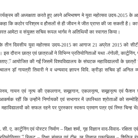
 कार्यक्रम की अध्यक्षता करते हुए अपने अभिभाषण मे युवा महोत्सव उदय-2015 के
ने कहा कि कठोर परिश्रम व हौसलों से ही जीवन मे जीत प्राप्त की जा सकती है। कार
िव भरत आमेटा व संयुक्त सचिव रूपल भार्गव ने अतिथियों का स्वागत किया।
ा कि तीन दिवसीय युवा महोत्सव उदय-2015 का आगाज 21 अप्रेल 2015 को सीट
स दौरान छात्र एवं छात्राओं ने विभिन्न प्रतियोगिताओं यथा -रंगोली, कार्टूनिंग, 
िताएॅ आयोजित की गईं जिसमें विश्वविद्यालय के संघटक महाविद्यालयों के छात्रों 
ालन ड़ॉ गायत्री तिवारी ने व धन्यवाद ज्ञापन विवि. क्रीड़ा सचिव ड़ॉ अनिल व्
िनय, गायन एवं नृत्य की एकलगान, समूहगान, एकलनृत्य, समूहनृत्य एवं फैशन
आकर्षक रहीं कि उन्होंने निर्णायकों एवं सभागार में उपस्थित श्रोताओं को सम्मो
 महाविद्यालयों को सफल रहने पर पुरस्कार स्वरूप प्रमाण पत्र एवं स्म्ति चिन्ह भें
ए. कार्टुनिंग एवं पोस्टर निर्माण – दिक्षा शर्मा, गृह विज्ञान वाद-विवाद- रक्षिता एवं
रतियोगिताएॅ स्किट – दिक्षा संचान एवं टीम, ग्ह विज्ञान एकाभिनय – शितिज रं