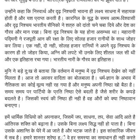
उन्होंने कहा कि निस्वार्थ और दृढ़ निश्चयी भावना ही लक्ष्य साधना में सहायक
होती है और यश प्राप्त करती है। कारगिल के युद्ध के समय आत्म-विश्वासी
और दृढ़ निश्चय भारतीय सैनिको ने शत्रु को दांतो चने चबा दिये और देश का
गौरव और मान रखा। बिना दृढ निश्चय के यह होना असम्भव था। महारानी
पद्मिनी ने रजपूती आन की रक्षा के लिए सोलह हजार रानीयों के साथ जोहर
कर लिया। एक नही, दो नही, सोलह हजार रानियों ने अपने दृढ़ निश्चय के
कारण ही तो जोहर किया, अग्नि की लपटे भी उनके लिए शीतल जल सी थी
और एक इतिहास रचा गया। भारतीय नारी के गौरव का इतिहास।
मुनि ने बड़े दु:ख से बताया कि वर्तमान में मनुष्य में दृढ़ निश्चय देखेन को नहीं
मिलता है। आज तो अवसर वादिता का बोलबाला है। धर्म-ज्ञान के अभाव में
नैतिकता का कोई मूल्य नही रह गया है और मनुष्य अपनी निष्ठा खो बैठा है।
समय समय पर पार्टियो के प्रति निष्ठा ऐसे बदली है जैसे शरीर के कपड़े
बदलते है। जिसकी स्वयं की निष्ठा ही नही है वह औरों को क्या निष्ठावान
बनाएगा।
हमें धार्मिक विधियो को अपनाकर, जिसमें जप, साधना, तप, सेवा आदि आते है
आंतिरक शक्ति को बढ़ाना है। उसके बिना लक्ष्य सिद्ध नही हो पाता है। बिना
उसके अशान्ति के घेरे में आ जाते है और भटक जाते है। इस सांसारिक जीवन
में सब है। हमारे शास्त्र श्रेष्ठ ह,ै वे हर समस्या का समाधान ही नही करते