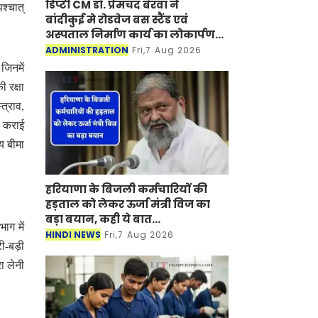
डिप्टी CM डॉ. प्रेमचंद बैरवा ने
श्चात्
बांदीकुई मे रोडवेज बस स्टैंड एवं
अस्पताल निर्माण कार्य का लोकार्पण-
शिलान्यास किया
ADMINISTRATION
Fri,7 Aug 2026
 जिनमें
 रक्षा
त्राव,
ा कराई
य बीमा
हरियाणा के बिजली कर्मचारियों की
हड़ताल को लेकर ऊर्जा मंत्री विज का
बड़ा बयान, कही ये बात...
ाग में
HINDI NEWS
Fri,7 Aug 2026
टी-बड़ी
रा लेनी