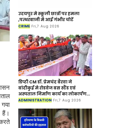
उदयपुर मे स्कूली छात्रों पर हमला
,पत्थरबाजी मे आई गंभीर चोटें
CRIME
Fri,7 Aug 2026
डिप्टी CM डॉ. प्रेमचंद बैरवा ने
शासन
बांदीकुई मे रोडवेज बस स्टैंड एवं
अस्पताल निर्माण कार्य का लोकार्पण-
पताल
शिलान्यास किया
ADMINISTRATION
Fri,7 Aug 2026
ा गया
हैं।
 करते