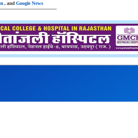
am
, and
Google News